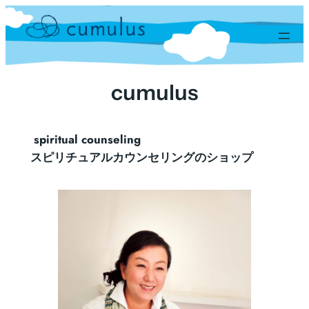
内
容
を
ス
キ
cumulus
ッ
プ
spiritual counseling
スピリチュアルカウンセリングのショップ